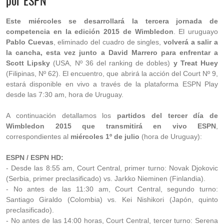
por ESPN
Este miércoles se desarrollará la tercera jornada de
competencia en la edición 2015 de Wimbledon
. El uruguayo
Pablo Cuevas
, eliminado del cuadro de singles,
volverá a salir a
la cancha, esta vez junto a David Marrero para enfrentar a
Scott Lipsky
(USA, Nº 36 del ranking de dobles)
y Treat Huey
(Filipinas, Nº 62). El encuentro, que abrirá la acción del Court Nº 9,
estará disponible en vivo a través de la plataforma ESPN Play
desde las 7:30 am, hora de Uruguay.
A continuación detallamos los
partidos del tercer día de
Wimbledon 2015 que transmitirá en vivo ESPN
,
correspondientes al
miércoles 1º de julio
(hora de Uruguay):
ESPN / ESPN HD:
- Desde las 8:55 am, Court Central, primer turno: Novak Djokovic
(Serbia, primer preclasificado) vs. Jarkko Nieminen (Finlandia).
- No antes de las 11:30 am, Court Central, segundo turno:
Santiago Giraldo (Colombia) vs. Kei Nishikori (Japón, quinto
preclasificado).
- No antes de las 14:00 horas, Court Central, tercer turno: Serena