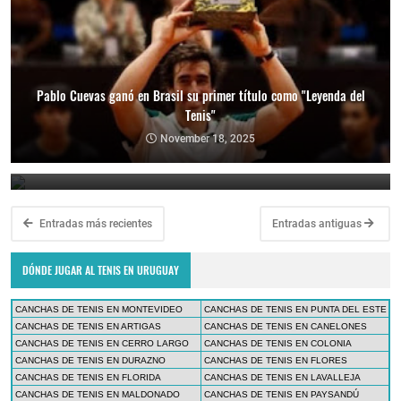
Pablo Cuevas ganó en Brasil su primer título como "Leyenda del
Tenis"
Copa Davis 2024: Uruguay enfrentará a Bolivia como visitante por
el Grupo Mundial II
November 18, 2025
February 10, 2024
Entradas más recientes
Entradas antiguas
DÓNDE JUGAR AL TENIS EN URUGUAY
CANCHAS DE TENIS EN MONTEVIDEO
CANCHAS DE TENIS EN PUNTA DEL ESTE
CANCHAS DE TENIS EN ARTIGAS
CANCHAS DE TENIS EN CANELONES
CANCHAS DE TENIS EN CERRO LARGO
CANCHAS DE TENIS EN COLONIA
CANCHAS DE TENIS EN DURAZNO
CANCHAS DE TENIS EN FLORES
CANCHAS DE TENIS EN FLORIDA
CANCHAS DE TENIS EN LAVALLEJA
CANCHAS DE TENIS EN MALDONADO
CANCHAS DE TENIS EN PAYSANDÚ