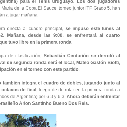
gentina) para el Tenis uruguayo
.
Los dos jugadores
a María de la Copa El Sauce, torneo junior ITF Grado 5, han
rán a jugar mañana.
a directa al cuadro principal,
se impuso este lunes al
2. Mañana, desde las 9:00, se enfrentará al cuarto
que tuvo libre en la primera ronda
.
apa de clasificación,
Sebastián Centurión se derrotó al
ival de segunda ronda será el local, Mateo Gastón Biotti,
ipación en el torneo con este partido
.
también integra el cuadro de dobles, jugando junto al
 octavos de final
, luego de derrotar en la primera ronda a
mbos de Argentina) por 6-3 y 6-3.
Ahora deberán enfrentar
l brasileño Arion Santinho Bueno Dos Reis
.