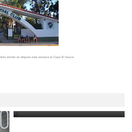
ordobés donde se disputa esta semana la Copa El Sauce.
Los tenistas uruguayos volvieron a dejar su marca
en el torneo de Santana do Livramento
November 29, 2022