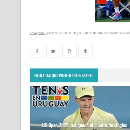
Fotografía:
gentileza US Open. Roger Federer debuta este martes enfrent
ENTRADAS QUE PUEDEN INTERESARTE
US Open 2025: así quedó el cuadro de singles