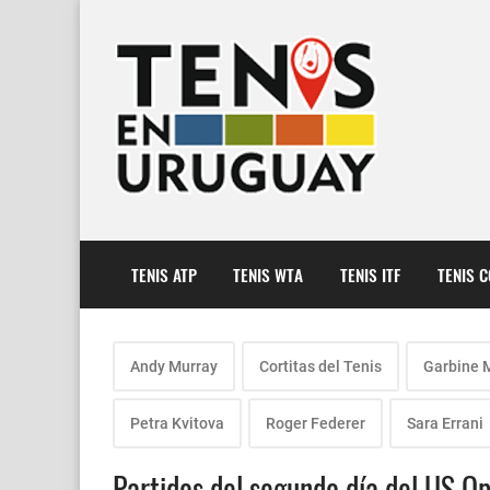
TENIS ATP
TENIS WTA
TENIS ITF
TENIS 
Andy Murray
Cortitas del Tenis
Garbine 
Petra Kvitova
Roger Federer
Sara Errani
Partidos del segundo día del US O