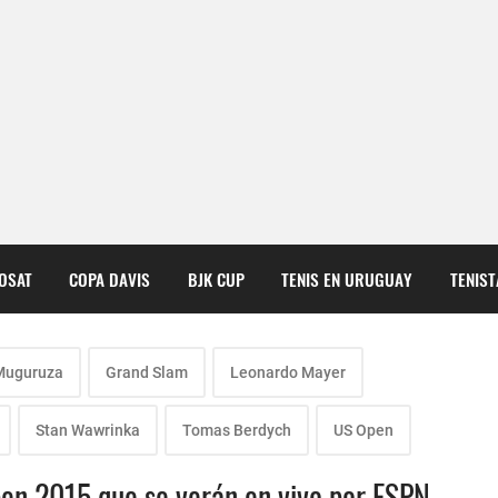
COSAT
COPA DAVIS
BJK CUP
TENIS EN URUGUAY
TENIS
Muguruza
Grand Slam
Leonardo Mayer
Stan Wawrinka
Tomas Berdych
US Open
pen 2015 que se verán en vivo por ESPN