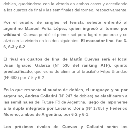
dobles, quedándose con la victoria en ambos casos y accediendo
a los cuartos de final y las semifinales del torneo, respectivamente.
Por el cuadro de singles, el tenista celeste enfrentó al
argentino Manuel Peña López, quien ingresó al torneo por
wildcard
. Cuevas perdió el primer set pero logró reponerse y se
alzó con la victoria en los dos siguientes.
El marcador final fue 3-
6, 6-3 y 6-2
.
El rival en cuartos de final de Martín Cuevas será el local
Juan Ignacio Galarza (Nº 530 del ranking ATP), quinto
preclasificado
, que viene de eliminar al brasileño Filipe Brandao
(Nº 683) por 7-5 y 6-2.
En lo que respecta al cuadro de dobles, el uruguayo y su par
argentino, Andrea Collarini
(Nº 247 de dobles)
se clasificaron a
las semifinales
del Future F9 de Argentina,
luego de imponerse
a la dupla integrada por Luciano Doria
(Nº 1785)
y Federico
Moreno, ambos de Argentina, por 6-2 y 6-1
.
Los próximos rivales de Cuevas y Collarini serán los