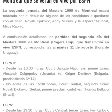
Montreal que se verán en vivo por ESPN
La
segunda jornada del Masters 1000 de Montreal
estará
marcada por el debut de algunos de los candidatos a quedarse
con el título, Novak Djokovic, Andy Murray y la esperanza local,
Milos Raonic.
A continuación detallamos los
partidos del segundo día del
Masters 1000 de Montreal
(
Rogers Cup
)
que transmitirá en
vivo ESPN
, correspondientes al
martes 11 de agosto
(hora de
Uruguay):
ESPN 3:
- Desde las 13:00 horas, Court Banque Nationale, primer turno:
Alexandr Dolgopolov (Ucrania) vs. Grigor Dimitrov (Bulgaria,
preclasificado Nº 14).
- No antes de las 15:30 horas, Court Central, segundo turno:
Novak Djokovic (Serbia, primer preclasificado) vs. Thomaz Bellucci
(Brasil).
ESPN:
- Desde las 19:30 horas, Court Central, tercer turno: Ivo Karlovic