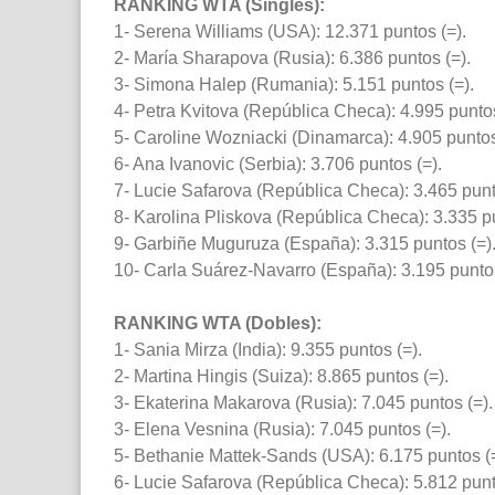
RANKING WTA (Singles):
1- Serena Williams (USA): 12.371 puntos (=).
2- María Sharapova (Rusia): 6.386 puntos (=).
3- Simona Halep (Rumania): 5.151 puntos (=).
4- Petra Kvitova (República Checa): 4.995 puntos
5- Caroline Wozniacki (Dinamarca): 4.905 puntos
6- Ana Ivanovic (Serbia): 3.706 puntos (=).
7- Lucie Safarova (República Checa): 3.465 punt
8- Karolina Pliskova (República Checa): 3.335 p
9- Garbiñe Muguruza (España): 3.315 puntos (=)
10- Carla Suárez-Navarro (España): 3.195 puntos
RANKING WTA (Dobles):
1- Sania Mirza (India): 9.355 puntos (=).
2- Martina Hingis (Suiza): 8.865 puntos (=).
3- Ekaterina Makarova (Rusia): 7.045 puntos (=).
3- Elena Vesnina (Rusia): 7.045 puntos (=).
5- Bethanie Mattek-Sands (USA): 6.175 puntos (=
6- Lucie Safarova (República Checa): 5.812 punt