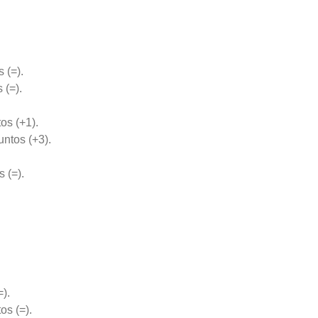
 (=).
 (=).
os (+1).
untos (+3).
.
 (=).
).
os (=).