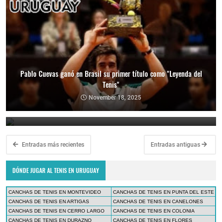
Pablo Cuevas ganó en Brasil su primer título como "Leyenda del
Tenis"
Copa Davis 2024: Uruguay enfrentará a Bolivia como visitante por
el Grupo Mundial II
November 18, 2025
February 10, 2024
Entradas más recientes
Entradas antiguas
DÓNDE JUGAR AL TENIS EN URUGUAY
CANCHAS DE TENIS EN MONTEVIDEO
CANCHAS DE TENIS EN PUNTA DEL ESTE
CANCHAS DE TENIS EN ARTIGAS
CANCHAS DE TENIS EN CANELONES
CANCHAS DE TENIS EN CERRO LARGO
CANCHAS DE TENIS EN COLONIA
CANCHAS DE TENIS EN DURAZNO
CANCHAS DE TENIS EN FLORES