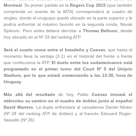
Montreal
. Su primer partido en la
Rogers Cup 2015
(que también
comprende un evento de la WTA) corresponderá al cuadro de
singles, donde el uruguayo quedó ubicado en la parte superior y le
podría enfrentar al máximo favorito en la segunda ronda, Novak
Djokovic. Pero antes deberá derrotar a
Thomaz Bellucci
, desde
hoy ubicado en el Nº 33 del ranking ATP.
Será el cuarto cruce entre el brasileño y Cuevas
, que hasta el
momento lleva la ventaja (2-1) en el historial del frente a frente
que confecciona la ATP.
El duelo entre los sudamericanos está
programado en el primer turno del Court Nº 5 del Uniprix
Stadium, por lo que estará comenzando a las 13:30, hora de
Uruguay
.
Más allá del resultado
de hoy, Pablo
Cuevas iniciará el
miércoles su camino en el cuadro de dobles junto al español
David Marrero
. La dupla enfrentará al canadiense Daniel Néstor
(Nº 28 del ranking ATP de dobles) y al francés Edouard Roger-
Vasselin (Nº 26).