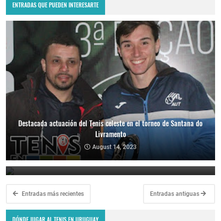
ENTRADAS QUE PUEDEN INTERESARTE
Destacada actuación del Tenis celeste en el torneo de Santana do
Livramento
Los tenistas uruguayos volvieron a dejar su marca en el torneo de
Santana do Livramento
August 14, 2023
November 29, 2022
Entradas más recientes
Entradas antiguas
DÓNDE JUGAR AL TENIS EN URUGUAY