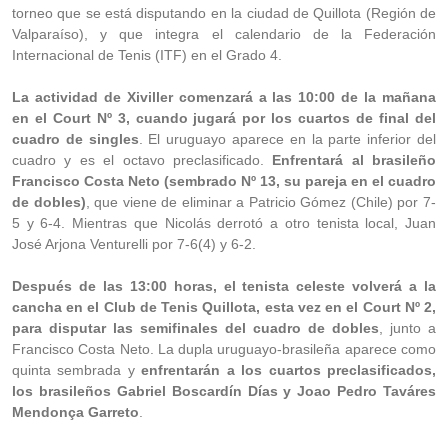
torneo que se está disputando en la ciudad de Quillota (Región de
Valparaíso), y que integra el calendario de la Federación
Internacional de Tenis (ITF) en el Grado 4.
La actividad de Xiviller comenzará a las 10:00 de la mañana
en el Court Nº 3, cuando jugará por los cuartos de final del
cuadro de singles
. El uruguayo aparece en la parte inferior del
cuadro y es el octavo preclasificado.
Enfrentará al brasileño
Francisco Costa Neto (sembrado Nº 13, su pareja en el cuadro
de dobles)
, que viene de eliminar a Patricio Gómez (Chile) por 7-
5 y 6-4. Mientras que Nicolás derrotó a otro tenista local, Juan
José Arjona Venturelli por 7-6(4) y 6-2.
Después de las 13:00 horas, el tenista celeste volverá a la
cancha en el Club de Tenis Quillota, esta vez en el Court Nº 2,
para disputar las semifinales del cuadro de dobles
, junto a
Francisco Costa Neto. La dupla uruguayo-brasileña aparece como
quinta sembrada y
enfrentarán a los cuartos preclasificados,
los brasileños Gabriel Boscardín Días y Joao Pedro Taváres
Mendonça Garreto
.