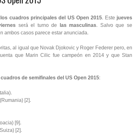
os cuadros principales del US Open 2015
. Este
jueves
viernes
será el turno de
las masculinas
. Salvo que se
 en ambos casos parece estar anunciada.
itas, al igual que Novak Djokovic y Roger Federer pero, en
 cuenta que Marin Cilic fue campeón en 2014 y que Stan
s
cuadros de semifinales del US Open 2015
:
alia).
 (Rumania) [2].
oacia) [9].
uiza) [2].