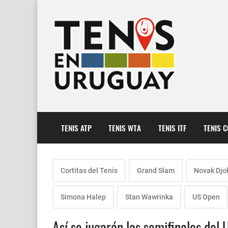
TENIS ATP
TENIS WTA
TENIS ITF
TENIS 
Cortitas del Tenis
Grand Slam
Novak Djo
Simona Halep
Stan Wawrinka
US Open
Así se jugarán las semifinales del