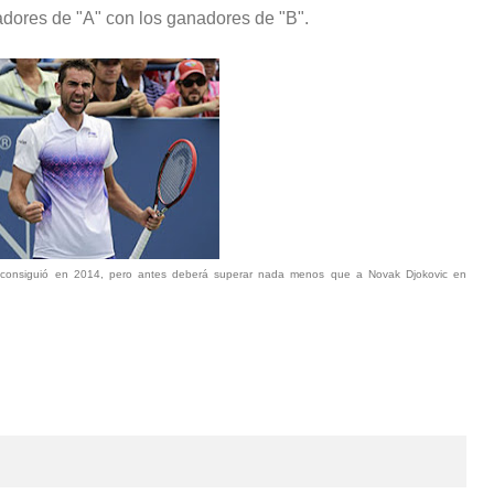
adores de "A" con los ganadores de "B".
ue consiguió en 2014, pero antes deberá superar nada menos que a Novak Djokovic en