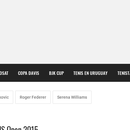
COSAT
COPA DAVIS
BJK CUP
TENIS EN URUGUAY
TENIS
kovic
Roger Federer
Serena Williams
 US Open 2015