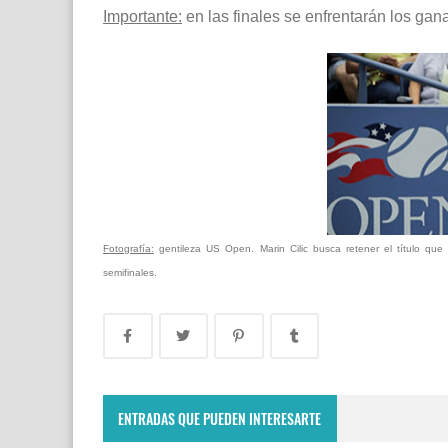
Importante:
en las finales se enfrentarán los gan
Fotografía:
gentileza US Open. Marin Cilic busca retener el título q
semifinales.
ENTRADAS QUE PUEDEN INTERESARTE