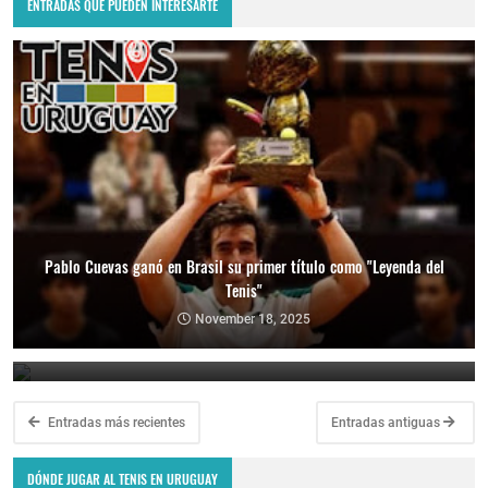
ENTRADAS QUE PUEDEN INTERESARTE
Pablo Cuevas ganó en Brasil su primer título como "Leyenda del
Tenis"
Copa Davis 2024: Uruguay enfrentará a Bolivia como visitante por
el Grupo Mundial II
November 18, 2025
February 10, 2024
Entradas más recientes
Entradas antiguas
DÓNDE JUGAR AL TENIS EN URUGUAY