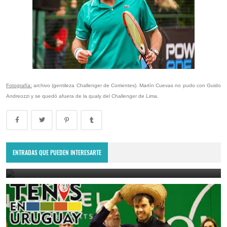
Fotografía:
archivo (gentileza Challenger de Corrientes). Martín Cuevas no pudo con Guido
Andreozzi y se quedó afuera de la qualy del Challenger de Lima.
Lima Challenger: Ignacio Carou y Franco Roncadelli participarán en
el torneo ATP de Perú
ENTRADAS QUE PUEDEN INTERESARTE
June 23, 2025