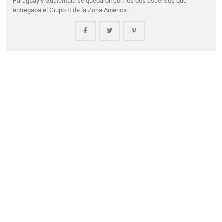
Paraguay y Guatemala se quedaron con los dos ascensos que
entregaba el Grupo II de la Zona America…