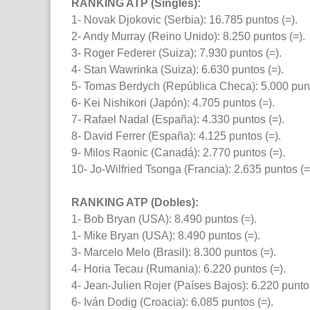
RANKING ATP (Singles):
1- Novak Djokovic (Serbia): 16.785 puntos (=).
2- Andy Murray (Reino Unido): 8.250 puntos (=).
3- Roger Federer (Suiza): 7.930 puntos (=).
4- Stan Wawrinka (Suiza): 6.630 puntos (=).
5- Tomas Berdych (República Checa): 5.000 punt
6- Kei Nishikori (Japón): 4.705 puntos (=).
7- Rafael Nadal (España): 4.330 puntos (=).
8- David Ferrer (España): 4.125 puntos (=).
9- Milos Raonic (Canadá): 2.770 puntos (=).
10- Jo-Wilfried Tsonga (Francia): 2.635 puntos (=
RANKING ATP (Dobles):
1- Bob Bryan (USA): 8.490 puntos (=).
1- Mike Bryan (USA): 8.490 puntos (=).
3- Marcelo Melo (Brasil): 8.300 puntos (=).
4- Horia Tecau (Rumania): 6.220 puntos (=).
4- Jean-Julien Rojer (Países Bajos): 6.220 puntos
6- Iván Dodig (Croacia): 6.085 puntos (=).