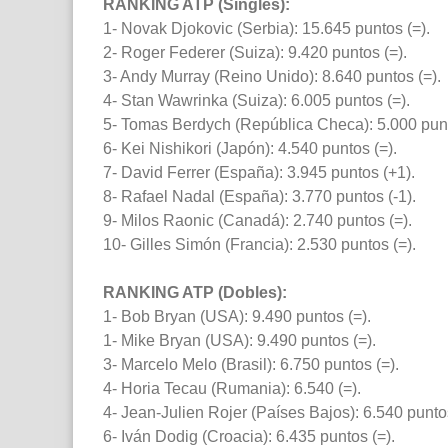
RANKING ATP (Singles):
1- Novak Djokovic (Serbia): 15.645 puntos (=).
2- Roger Federer (Suiza): 9.420 puntos (=).
3- Andy Murray (Reino Unido): 8.640 puntos (=).
4- Stan Wawrinka (Suiza): 6.005 puntos (=).
5- Tomas Berdych (República Checa): 5.000 punt
6- Kei Nishikori (Japón): 4.540 puntos (=).
7- David Ferrer (España): 3.945 puntos (+1).
8- Rafael Nadal (España): 3.770 puntos (-1).
9- Milos Raonic (Canadá): 2.740 puntos (=).
10- Gilles Simón (Francia): 2.530 puntos (=).
RANKING ATP (Dobles):
1- Bob Bryan (USA): 9.490 puntos (=).
1- Mike Bryan (USA): 9.490 puntos (=).
3- Marcelo Melo (Brasil): 6.750 puntos (=).
4- Horia Tecau (Rumania): 6.540 (=).
4- Jean-Julien Rojer (Países Bajos): 6.540 puntos
6- Iván Dodig (Croacia): 6.435 puntos (=).