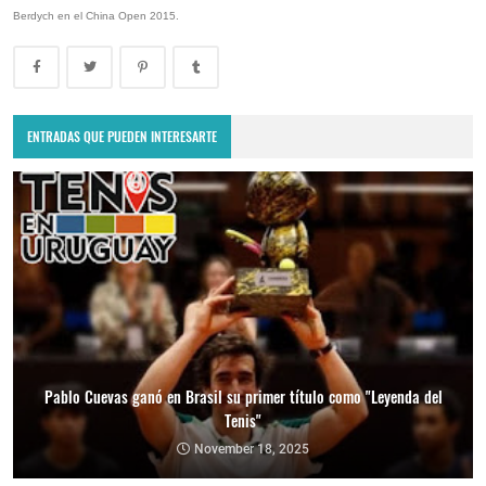
Berdych en el China Open 2015.
ENTRADAS QUE PUEDEN INTERESARTE
Pablo Cuevas ganó en Brasil su primer título como "Leyenda del
Tenis"
Copa Davis 2024: Uruguay enfrentará a Bolivia como visitante por
el Grupo Mundial II
November 18, 2025
February 10, 2024