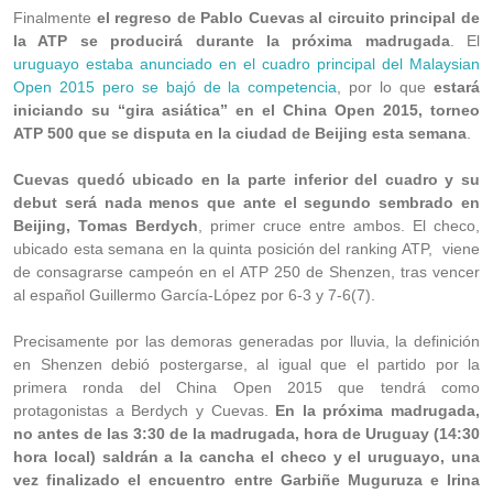
Finalmente
el regreso de Pablo Cuevas al circuito principal de
la ATP se producirá durante la próxima madrugada
. El
uruguayo estaba anunciado en el cuadro principal del Malaysian
Open 2015 pero se bajó de la competencia
, por lo que
estará
iniciando su “gira asiática” en el China Open 2015, torneo
ATP 500 que se disputa en la ciudad de Beijing esta semana
.
Cuevas quedó ubicado en la parte inferior del cuadro y su
debut será nada menos que ante el segundo sembrado en
Beijing, Tomas Berdych
, primer cruce entre ambos. El checo,
ubicado esta semana en la quinta posición del ranking ATP, viene
de consagrarse campeón en el ATP 250 de Shenzen, tras vencer
al español Guillermo García-López por 6-3 y 7-6(7).
Precisamente por las demoras generadas por lluvia, la definición
en Shenzen debió postergarse, al igual que el partido por la
primera ronda del China Open 2015 que tendrá como
protagonistas a Berdych y Cuevas.
En la próxima madrugada,
no antes de las 3:30 de la madrugada, hora de Uruguay (14:30
hora local) saldrán a la cancha el checo y el uruguayo, una
vez finalizado el encuentro entre Garbiñe Muguruza e Irina