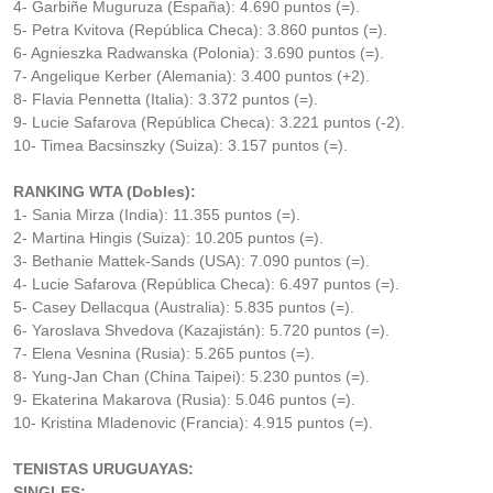
4- Garbiñe Muguruza (España): 4.690 puntos (=).
5- Petra Kvitova (República Checa): 3.860 puntos (=).
6- Agnieszka Radwanska (Polonia): 3.690 puntos (=).
7- Angelique Kerber (Alemania): 3.400 puntos (+2).
8- Flavia Pennetta (Italia): 3.372 puntos (=).
9- Lucie Safarova (República Checa): 3.221 puntos (-2).
10- Timea Bacsinszky (Suiza): 3.157 puntos (=).
RANKING WTA (Dobles):
1- Sania Mirza (India): 11.355 puntos (=).
2- Martina Hingis (Suiza): 10.205 puntos (=).
3- Bethanie Mattek-Sands (USA): 7.090 puntos (=).
4- Lucie Safarova (República Checa): 6.497 puntos (=).
5- Casey Dellacqua (Australia): 5.835 puntos (=).
6- Yaroslava Shvedova (Kazajistán): 5.720 puntos (=).
7- Elena Vesnina (Rusia): 5.265 puntos (=).
8- Yung-Jan Chan (China Taipei): 5.230 puntos (=).
9- Ekaterina Makarova (Rusia): 5.046 puntos (=).
10- Kristina Mladenovic (Francia): 4.915 puntos (=).
TENISTAS URUGUAYAS:
SINGLES: