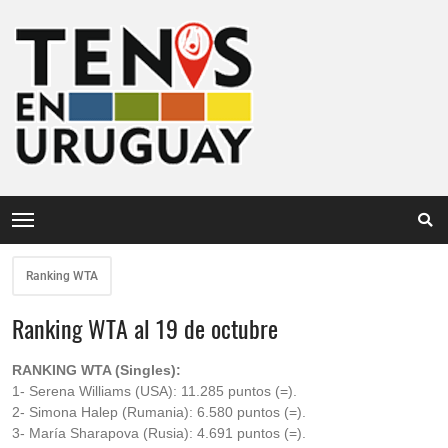
Ranking WTA
Ranking WTA al 19 de octubre
RANKING WTA (Singles):
1- Serena Williams (USA): 11.285 puntos (=).
2- Simona Halep (Rumania): 6.580 puntos (=).
3- María Sharapova (Rusia): 4.691 puntos (=).