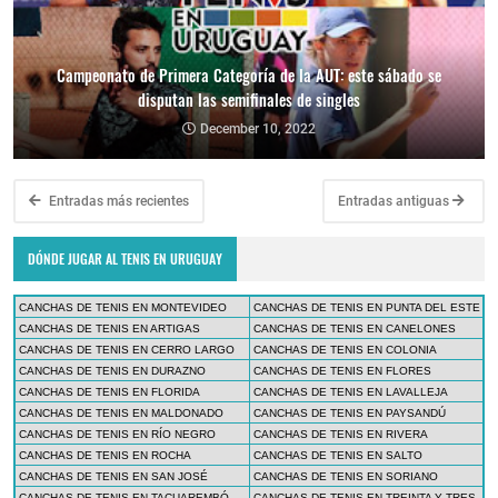
Campeonato de Primera Categoría de la AUT: este sábado se
disputan las semifinales de singles
December 10, 2022
Entradas más recientes
Entradas antiguas
DÓNDE JUGAR AL TENIS EN URUGUAY
CANCHAS DE TENIS EN MONTEVIDEO
CANCHAS DE TENIS EN PUNTA DEL ESTE
CANCHAS DE TENIS EN ARTIGAS
CANCHAS DE TENIS EN CANELONES
CANCHAS DE TENIS EN CERRO LARGO
CANCHAS DE TENIS EN COLONIA
CANCHAS DE TENIS EN DURAZNO
CANCHAS DE TENIS EN FLORES
CANCHAS DE TENIS EN FLORIDA
CANCHAS DE TENIS EN LAVALLEJA
CANCHAS DE TENIS EN MALDONADO
CANCHAS DE TENIS EN PAYSANDÚ
CANCHAS DE TENIS EN RÍO NEGRO
CANCHAS DE TENIS EN RIVERA
CANCHAS DE TENIS EN ROCHA
CANCHAS DE TENIS EN SALTO
CANCHAS DE TENIS EN SAN JOSÉ
CANCHAS DE TENIS EN SORIANO
CANCHAS DE TENIS EN TACUAREMBÓ
CANCHAS DE TENIS EN TREINTA Y TRES