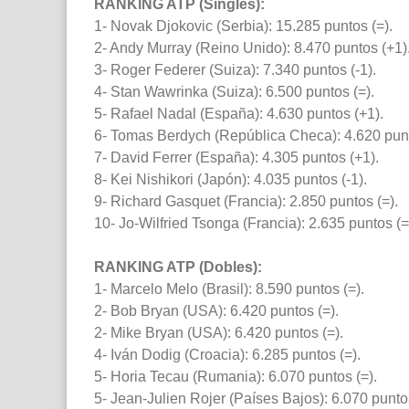
RANKING ATP (Singles):
1- Novak Djokovic (Serbia): 15.285 puntos (=).
2- Andy Murray (Reino Unido): 8.470 puntos (+1)
3- Roger Federer (Suiza): 7.340 puntos (-1).
4- Stan Wawrinka (Suiza): 6.500 puntos (=).
5- Rafael Nadal (España): 4.630 puntos (+1).
6- Tomas Berdych (República Checa): 4.620 punt
7- David Ferrer (España): 4.305 puntos (+1).
8- Kei Nishikori (Japón): 4.035 puntos (-1).
9- Richard Gasquet (Francia): 2.850 puntos (=).
10- Jo-Wilfried Tsonga (Francia): 2.635 puntos (=
RANKING ATP (Dobles):
1- Marcelo Melo (Brasil): 8.590 puntos (=).
2- Bob Bryan (USA): 6.420 puntos (=).
2- Mike Bryan (USA): 6.420 puntos (=).
4- Iván Dodig (Croacia): 6.285 puntos (=).
5- Horia Tecau (Rumania): 6.070 puntos (=).
5- Jean-Julien Rojer (Países Bajos): 6.070 puntos