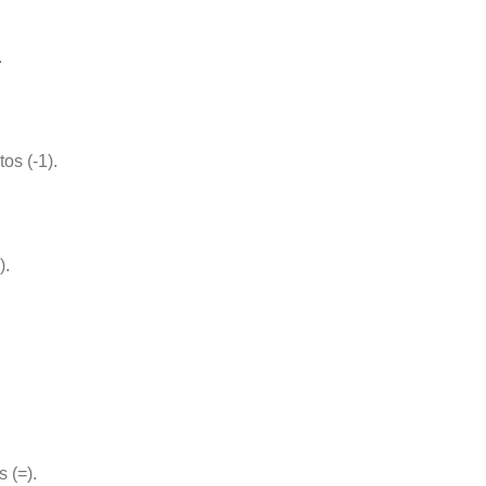
.
os (-1).
).
 (=).