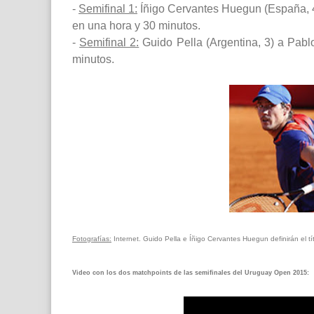
-
Semifinal 1:
Íñigo Cervantes Huegun (España, 4)
en una hora y 30 minutos.
-
Semifinal 2:
Guido Pella (Argentina, 3) a Pabl
minutos.
Fotografías:
Internet. Guido Pella e Íñigo Cervantes Huegun definirán el 
Video con los dos matchpoints de las semifinales del Uruguay Open 2015: