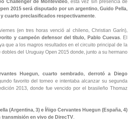
neo Challenger de Montevideo
, esta vez sin presencia de
Open 2015 será disputado por un argentino, Guido Pella,
 y cuarto preclasificados respectivamente
.
iernes (en tres horas venció al chileno, Christian Garín),
vorito y campeón defensor del título, Pablo Cuevas
. El
a que a los magros resultados en el circuito principal de la
e dobles del Uruguay Open 2015 donde, junto a su hermano
Cervantes Huegun, cuarto sembrado, derrotó a Diego
undo favorito del torneo e intentaba alcanzar su segunda
a edición 2013, donde fue vencido por el brasileño Thomaz
ella (Argentina, 3) e Íñigo Cervantes Huegun (España, 4)
n transmisión en vivo de DirecTV
.