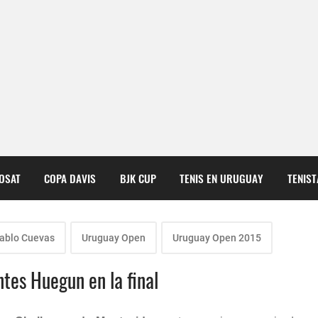
COSAT
COPA DAVIS
BJK CUP
TENIS EN URUGUAY
TENIS
ablo Cuevas
Uruguay Open
Uruguay Open 2015
tes Huegun en la final