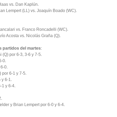
 Haas vs. Dan Kaplún.
rian Lempert (LL) vs. Joaquín Boado (WC).
Bancalari vs. Franco Roncadelli (WC).
río Acosta vs. Nicolás Graña (Q).
s partidos del martes
:
(Q) por 6-3, 3-6 y 7-5.
6-0.
 6-0.
 por 6-1 y 7-5.
 y 6-1.
-1 y 6-4.
2.
lder y Brian Lempert por 6-0 y 6-4.