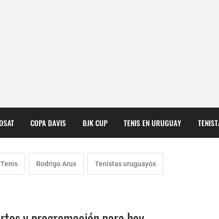
COSAT
COPA DAVIS
BJK CUP
TENIS EN URUGUAY
TENIS
 Tenis
Rodrigo Arus
Tenistas uruguayos
artes y programación para hoy