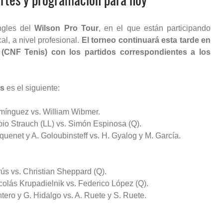
ngles del
Wilson Pro Tour
, en el que están participando
l, a nivel profesional.
El torneo continuará esta tarde en
 (CNF Tenis) con los partidos correspondientes a los
es
es el siguiente:
omínguez vs. William Wibmer.
bio Strauch (LL) vs. Simón Espinosa (Q).
squenet y A. Goloubinsteff vs. H. Gyalog y M. García.
rús vs. Christian Sheppard (Q).
colás Krupadielnik vs. Federico López (Q).
ntero y G. Hidalgo vs. A. Ruete y S. Ruete.