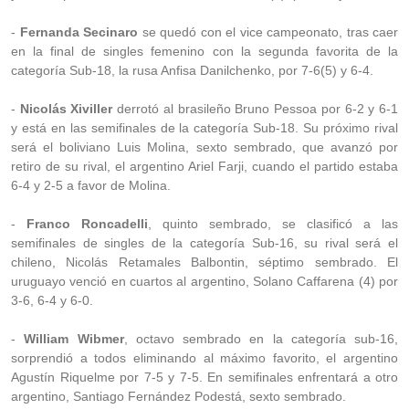
-
Fernanda Secinaro
se quedó con el vice campeonato, tras caer
en la final de singles femenino con la segunda favorita de la
categoría Sub-18, la rusa Anfisa Danilchenko, por 7-6(5) y 6-4.
-
Nicolás Xiviller
derrotó al brasileño Bruno Pessoa por 6-2 y 6-1
y está en las semifinales de la categoría Sub-18. Su próximo rival
será el boliviano Luis Molina, sexto sembrado, que avanzó por
retiro de su rival, el argentino Ariel Farji, cuando el partido estaba
6-4 y 2-5 a favor de Molina.
-
Franco Roncadelli
, quinto sembrado, se clasificó a las
semifinales de singles de la categoría Sub-16, su rival será el
chileno, Nicolás Retamales Balbontin, séptimo sembrado. El
uruguayo venció en cuartos al argentino, Solano Caffarena (4) por
3-6, 6-4 y 6-0.
-
William Wibmer
, octavo sembrado en la categoría sub-16,
sorprendió a todos eliminando al máximo favorito, el argentino
Agustín Riquelme por 7-5 y 7-5. En semifinales enfrentará a otro
argentino, Santiago Fernández Podestá, sexto sembrado.