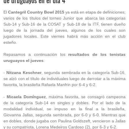
de uruguayos en el día 4
El
Cantegril Country Bowl 2015
ya está en etapa de definiciones;
varios de los títulos del torneo Junior que abarca las categorías
Sub-14 y Sub-16 de la COSAT y Sub-18 de la ITF, tienen dueño
luego de la jornada del jueves, algunos de los cuales son
jugadores locales. Este viernes habrá más acción en el club
esteño.
Repasamos a continuación los
resultados de los tenistas
uruguayos el jueves
:
-
Nitzana Keschner
, segunda sembrada en la categoría Sub-16,
se alzó con el título de individuales luego de derrotar a la máxima
favorita, la brasileña Rafaela Manfrin por 6-4 y 6-2.
-
Micaela Domínguez
, máxima favorita, se consagró campeona
de la categoría Sub-14 en singles y dobles. Por el lado de la
modalidad individual, se impuso en la final a la brasileña,
Giovanna Jallas, segunda sembrada, por 6-0 y 6-0. Mientras que
en dobles, donde jugaba con Paulina Goldszeft, vencieron a Jallas
y su compatriota, Lorena Medeiros Cardoso (2), por 6-3 y 6-2.