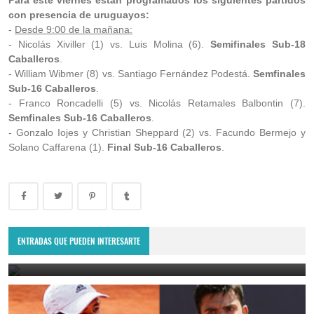
Para este viernes están programados los siguientes partidos
con presencia de uruguayos:
-
Desde 9:00 de la mañana:
- Nicolás Xiviller (1) vs. Luis Molina (6).
Semifinales Sub-18
Caballeros
.
- William Wibmer (8) vs. Santiago Fernández Podestá.
Semfinales
Sub-16 Caballeros
.
- Franco Roncadelli (5) vs. Nicolás Retamales Balbontin (7).
Semfinales Sub-16 Caballeros
.
- Gonzalo Iojes y Christian Sheppard (2) vs. Facundo Bermejo y
Solano Caffarena (1).
Final Sub-16 Caballeros
.
Punta del Este Open 2025: Daniel Elahi Galán se quedó con el título
en el ATP Challenger uruguayo
ENTRADAS QUE PUEDEN INTERESARTE
January 27, 2025