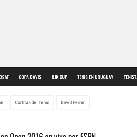
COSAT
COPA DAVIS
BJK CUP
TENIS EN URUGUAY
TENIS
en
Cortitas del Tenis
David Ferrer
lian Open 2016 en vivo por ESPN