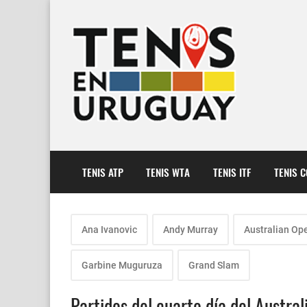
TENIS ATP
TENIS WTA
TENIS ITF
TENIS 
Ana Ivanovic
Andy Murray
Australian Op
Garbine Muguruza
Grand Slam
Partidos del cuarto día del Austra