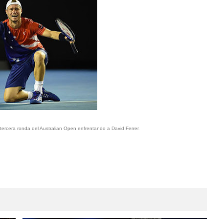
 tercera ronda del Australian Open enfrentando a David Ferrer.