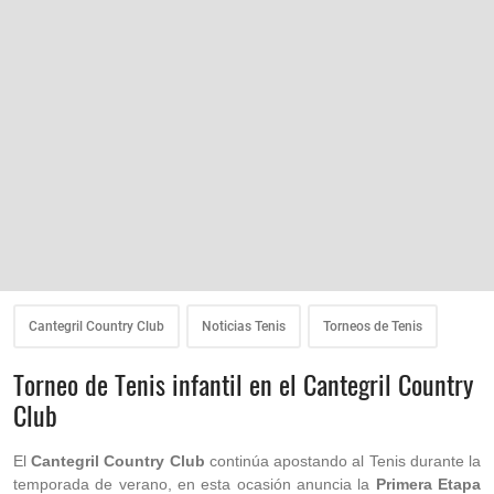
Cantegril Country Club
Noticias Tenis
Torneos de Tenis
Torneo de Tenis infantil en el Cantegril Country
Club
El
Cantegril Country Club
continúa apostando al Tenis durante la
temporada de verano, en esta ocasión anuncia la
Primera Etapa