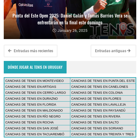
Punta del Este Open 2025: Daniel Galán y Tomás Barrios Vera se
enfrentarán en la final este domingo
January 26, 2025
Entradas más recientes
Entradas antiguas
DÓNDE JUGAR AL TENIS EN URUGUAY
CANCHAS DE TENIS EN MONTEVIDEO
CANCHAS DE TENIS EN PUNTA DEL ESTE
CANCHAS DE TENIS EN ARTIGAS
CANCHAS DE TENIS EN CANELONES
CANCHAS DE TENIS EN CERRO LARGO
CANCHAS DE TENIS EN COLONIA
CANCHAS DE TENIS EN DURAZNO
CANCHAS DE TENIS EN FLORES
CANCHAS DE TENIS EN FLORIDA
CANCHAS DE TENIS EN LAVALLEJA
CANCHAS DE TENIS EN MALDONADO
CANCHAS DE TENIS EN PAYSANDÚ
CANCHAS DE TENIS EN RÍO NEGRO
CANCHAS DE TENIS EN RIVERA
CANCHAS DE TENIS EN ROCHA
CANCHAS DE TENIS EN SALTO
CANCHAS DE TENIS EN SAN JOSÉ
CANCHAS DE TENIS EN SORIANO
CANCHAS DE TENIS EN TACUAREMBÓ
CANCHAS DE TENIS EN TREINTA Y TRES