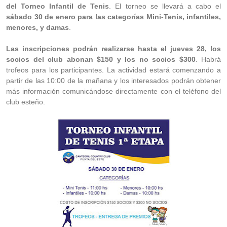
del Torneo Infantil de Tenis
. El torneo se llevará a cabo el
sábado 30 de enero para las categorías Mini-Tenis, infantiles,
menores, y damas
.
Las inscripciones podrán realizarse hasta el jueves 28, los
socios del club abonan $150 y los no socios $300
. Habrá
trofeos para los participantes. La actividad estará comenzando a
partir de las 10:00 de la mañana y los interesados podrán obtener
más información comunicándose directamente con el teléfono del
club esteño.