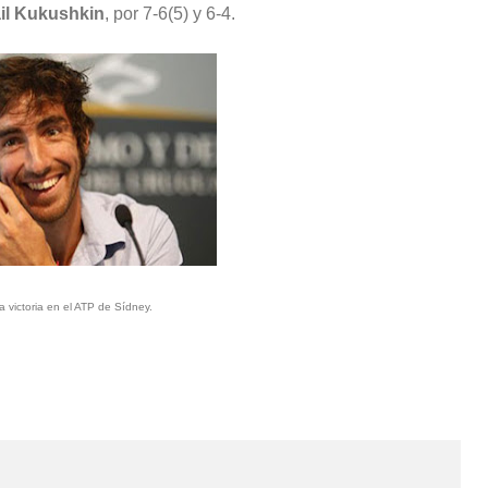
il Kukushkin
, por 7-6(5) y 6-4.
a victoria en el ATP de Sídney.
Copa Davis 2024: Uruguay enfrentará a Bolivia
como visitante por el Grupo Mundial II