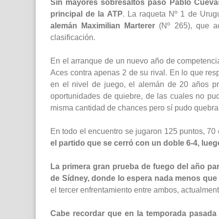
Sin mayores sobresaltos pasó Pablo Cuevas
principal de la ATP
. La raqueta Nº 1 de Urug
alemán Maximilian Marterer
(Nº 265), que ac
clasificación.
En el arranque de un nuevo año de competencia,
Aces contra apenas 2 de su rival. En lo que res
en el nivel de juego, el alemán de 20 años pre
oportunidades de quiebre, de las cuales no pud
misma cantidad de chances pero sí pudo quebrar
En todo el encuentro se jugaron 125 puntos, 70 
el partido que se cerró con un doble 6-4, lue
La primera gran prueba de fuego del año par
de Sídney, donde lo espera nada menos que e
el tercer enfrentamiento entre ambos, actualmente
Cabe recordar que en la temporada pasada e