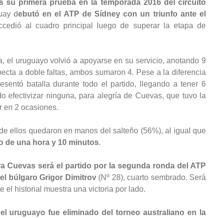
 su primera prueba en la temporada 2016 del circuito
uay d
ebutó en el ATP de Sídney con un triunfo ante el
cedió al cuadro principal luego de superar la etapa de
 el uruguayo volvió a apoyarse en su servicio, anotando 9
pecta a doble faltas, ambos sumaron 4. Pese a la diferencia
sentó batalla durante todo el partido, llegando a tener 6
o efectivizar ninguna, para alegría de Cuevas, que tuvo la
 en 2 ocasiones.
de ellos quedaron en manos del salteño (56%), al igual que
go de una hora y 10 minutos
.
a Cuevas será el partido por la segunda ronda del ATP
l búlgaro Grigor Dimitrov
(Nº 28), cuarto sembrado. Será
 el historial muestra una victoria por lado.
l uruguayo fue eliminado del torneo australiano en la