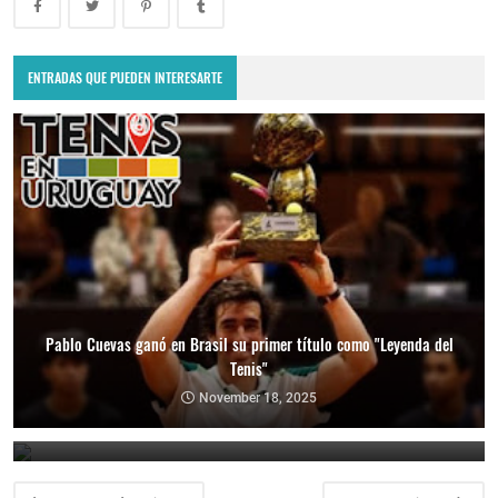
ENTRADAS QUE PUEDEN INTERESARTE
Pablo Cuevas ganó en Brasil su primer título como "Leyenda del
Tenis"
Copa Davis 2024: Uruguay enfrentará a Bolivia como visitante por
el Grupo Mundial II
November 18, 2025
February 10, 2024