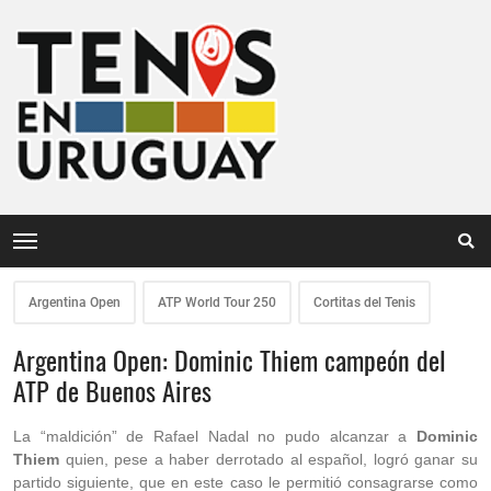
Argentina Open
ATP World Tour 250
Cortitas del Tenis
Argentina Open: Dominic Thiem campeón del
ATP de Buenos Aires
La “maldición” de Rafael Nadal no pudo alcanzar a
Dominic
Thiem
quien, pese a haber derrotado al español, logró ganar su
partido siguiente, que en este caso le permitió consagrarse como