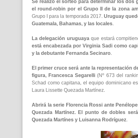
Se realizó el sorteo para determinar los do
el round-robin por el Grupo II de la zona a
Grupo I para la temporada 2017.
Uruguay quedó
Guatemala, Bahamas, y las locales
.
La delegación uruguaya
que estará compitien
está encabezada por Virginia Sadi como capi
y la debutante Fernanda Secinaro
.
El primer cruce será ante la representación
figura, Francesca Segarelli
(Nº 673 del rankin
Schad como capitana, el equipo dominicano es
Laura Lissette Quezada Martínez.
Abrirá la serie Florencia Rossi ante Penélop
Quezada Martínez. El punto de dobles será
Quezada Martínes y Luisanna Rodríguez
.