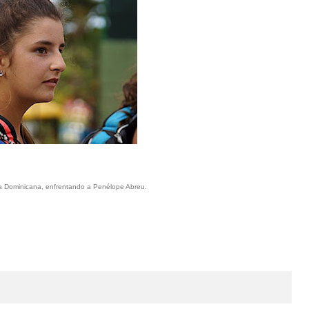
ica Dominicana, enfrentando a Penélope Abreu.
Los tenistas uruguayos volvieron a dejar su marca
en el torneo de Santana do Livramento
November 29, 2022