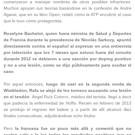
comenzaron a manejar nombres de otros posibles infractores.
Muchos apoyan sus teorías basándose en la confesión de André
Agassi, que en su libro Open, relató cómo la ATP encubrió el caso
que lo tuvo como protagonista.
Roselyne Bachelot, quien fuera ministra de Salud y Deportes
de Francia durante la presidencia de Nicolás Sarkozy, apuntó
directamente contra el español al expresar en una entrevista
por televisión que los 7 meses que estuvo fuera del circuito
durante 2012 se debieron a una sanción por doping positivo
y no a una lesión, como se dijo públicamente para ocultar el
caso
.
Por aquel entonces,
luego de caer en la segunda ronda de
Wimbledon, Rafa se alejó de los torneos acusando una lesión
en el tendón
. Ángel Ruíz Cotorro, médico del tenista, llegó a decir
que padecía la enfermedad de Hoffa. Recién en febrero de 2013
se produjo el regreso del balear y a partir de allí alcanzó diez
finales consecutivas, adjudicándose ocho títulos.
Pero
la francesa fue un poco más allá y comentó que no
suelen salir a la luz todos los resultados positivos que se