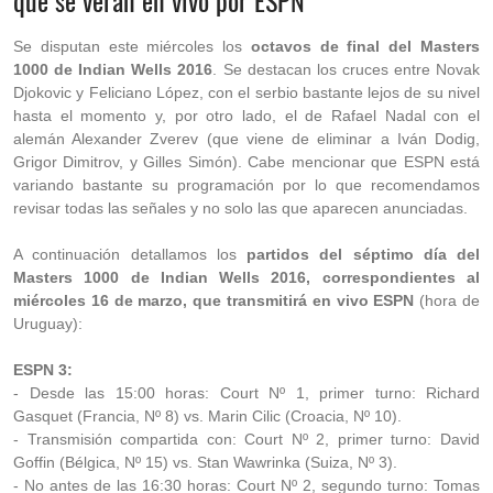
que se verán en vivo por ESPN
Se disputan este miércoles los
octavos de final del Masters
1000 de Indian Wells 2016
. Se destacan los cruces entre Novak
Djokovic y Feliciano López, con el serbio bastante lejos de su nivel
hasta el momento y, por otro lado, el de Rafael Nadal con el
alemán Alexander Zverev (que viene de eliminar a Iván Dodig,
Grigor Dimitrov, y Gilles Simón). Cabe mencionar que ESPN está
variando bastante su programación por lo que recomendamos
revisar todas las señales y no solo las que aparecen anunciadas.
A continuación detallamos los
partidos del séptimo día del
Masters 1000 de Indian Wells 2016, correspondientes al
miércoles 16 de marzo, que transmitirá en vivo ESPN
(hora de
Uruguay):
ESPN 3:
- Desde las 15:00 horas: Court Nº 1, primer turno: Richard
Gasquet (Francia, Nº 8) vs. Marin Cilic (Croacia, Nº 10).
- Transmisión compartida con: Court Nº 2, primer turno: David
Goffin (Bélgica, Nº 15) vs. Stan Wawrinka (Suiza, Nº 3).
- No antes de las 16:30 horas: Court Nº 2, segundo turno: Tomas