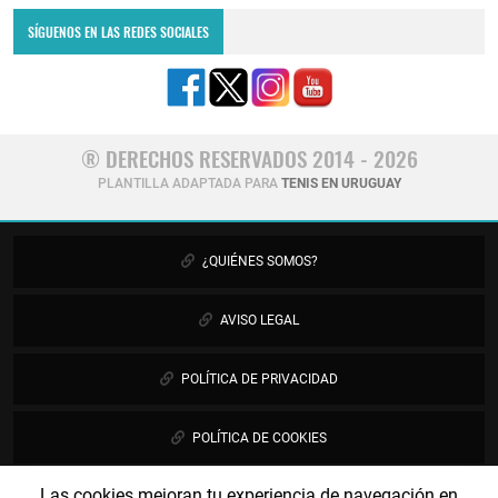
SÍGUENOS EN LAS REDES SOCIALES
® DERECHOS RESERVADOS 2014 - 2026
PLANTILLA ADAPTADA PARA
TENIS EN URUGUAY
¿QUIÉNES SOMOS?
AVISO LEGAL
POLÍTICA DE PRIVACIDAD
POLÍTICA DE COOKIES
Las cookies mejoran tu experiencia de navegación en
PUBLICIDAD