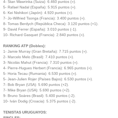
4- Stan Wawrinka (Suiza): 6.460 puntos (=).
5- Rafael Nadal (España): 5.915 puntos (=).
6- Kei Nishikori (Japón): 4.920 puntos (=).
7- Jo-Wilfried Tsonga (Francia): 3.400 puntos (=).
8- Tomas Berdych (República Checa): 3.120 puntos (+1).
9- David Ferrer (España): 3.010 puntos (-1).
10- Richard Gasquet (Francia): 2.840 puntos (=).
RANKING ATP (Dobles):
1- Jamie Murray (Gran Bretaña): 7.715 puntos (=).
2- Marcelo Melo (Brasil): 7.410 puntos (=).
3- Nicolás Mahut (Francia): 7.310 puntos (=).
4- Pierre-Hugues Herbert (Francia): 6.965 puntos (=).
5- Horia Tecau (Rumania): 6.530 puntos (=).
5- Jean-Julien Rojer (Países Bajos): 6.530 puntos (=).
7- Bob Bryan (USA): 5.690 puntos (+2).
7- Mike Bryan (USA): 5.690 puntos (+2).
9- Bruno Soáres (Brasil): 5.400 puntos (-2).
10- Iván Dodig (Croacia): 5.375 puntos (-2).
TENISTAS URUGUAYOS:
SINGLES: