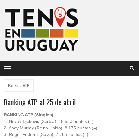
Ranking ATP
Ranking ATP al 25 de abril
RANKING ATP (Singles):
1- Novak Djokovic (Serbia): 15.550 puntos (=).
2- Andy Murray (Reino Unido): 8.175 puntos (=).
3- Roger Federer (Suiza): 7.785 puntos (=).