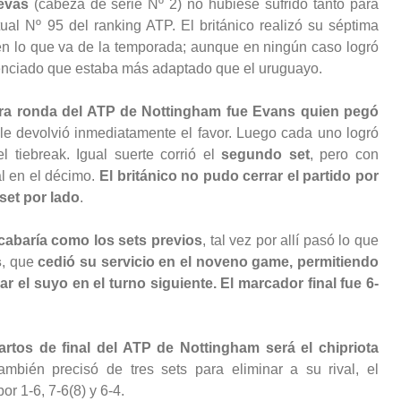
evas
(cabeza de serie Nº 2) no hubiese sufrido tanto para
tual Nº 95 del ranking ATP. El británico realizó su séptima
en lo que va de la temporada; aunque en ningún caso logró
enciado que estaba más adaptado que el uruguayo.
era ronda del ATP de Nottingham fue Evans quien pegó
le devolvió inmediatamente el favor. Luego cada uno logró
l tiebreak. Igual suerte corrió el
segundo set
, pero con
l en el décimo.
El británico no pudo cerrar el partido por
set por lado
.
acabaría como los sets previos
, tal vez por allí pasó lo que
s
, que
cedió su servicio en el noveno game, permitiendo
r el suyo en el turno siguiente. El marcador final fue 6-
artos de final del ATP de Nottingham será el chipriota
ambién precisó de tres sets para eliminar a su rival, el
r 1-6, 7-6(8) y 6-4.