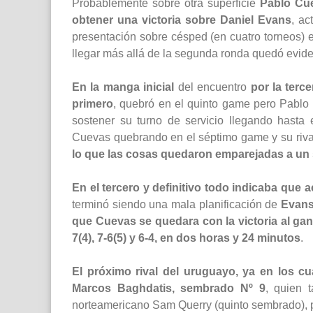
Probablemente sobre otra superficie
Pablo Cu
obtener una victoria sobre Daniel Evans
, ac
presentación sobre césped (en cuatro torneos) 
llegar más allá de la segunda ronda quedó evid
En la manga inicial
del encuentro
por la terc
primero
, quebró en el quinto game pero Pablo 
sostener su turno de servicio llegando hasta e
Cuevas quebrando en el séptimo game y su riva
lo que las cosas quedaron emparejadas a un 
En el tercero y definitivo todo indicaba que 
terminó siendo una mala planificación de
Evan
que Cuevas se quedara con la victoria al gana
7(4), 7-6(5) y 6-4, en dos horas y 24 minutos
.
El próximo rival del uruguayo, ya en los cu
Marcos Baghdatis, sembrado Nº 9
, quien t
norteamericano Sam Querry (quinto sembrado), po