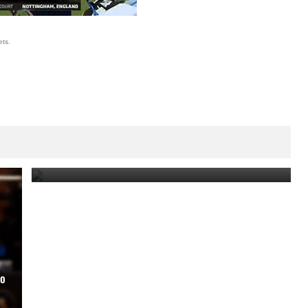
ets.
Copa Davis 2024: Uruguay enfrentará a Bolivia
como visitante por el Grupo Mundial II
February 10, 2024
mo