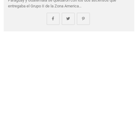
Paraguay y Guatemala se quedaron con los dos ascensos que
entregaba el Grupo II de la Zona America…