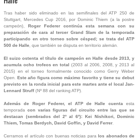
Halle
Tras haber sido eliminado en las semifinales del ATP 250 de
Stuttgart, Mercedes Cup 2016, por Dominic Thiem (a la postre
campeón),
Roger Federer continúa esta semana con su
preparación de cara al tercer Grand Slam de la temporada
participando en otro torneo sobre césped; se trata del ATP
500 de Halle
, que también se disputa en territorio alemán.
El suizo ostenta el título de campeón en Halle desde 2013, y
acumula ocho trofeos en total
(2003 al 2006, 2008, y 2013 al
2015) en el torneo formalmente conocido como Gerry Weber
Open.
Este año figura como máximo favorito y tiene su debut
previsto en la ronda inicial para este martes ante el local Jan-
Lennard Struff
(Nº 88 del ranking ATP).
Además de Roger Federer, el ATP de Halle cuenta
esta
temporada
con varias figuras del circuito entre las que se
destacan (sembrados del 2º al 6º): Kei Nishikori, Dominic
Thiem, Tomas Berdych, David Goffin, y David Ferrer
.
Cerramos el artículo con buenas noticias para
los abonados de