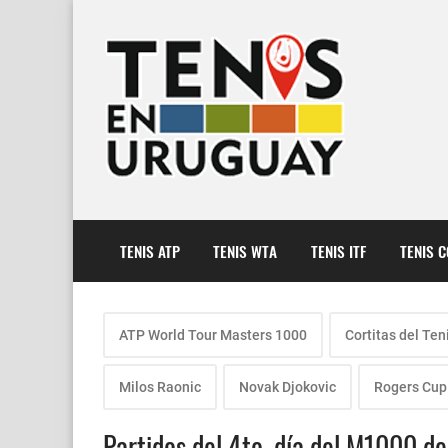
TENIS ATP
TENIS WTA
TENIS ITF
TENIS 
ATP World Tour Masters 1000
Cortitas del Ten
Milos Raonic
Novak Djokovic
Rogers Cup
Partidos del 4to. día del M1000 d