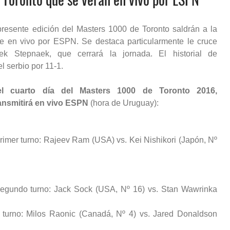
presente edición del Masters 1000 de Toronto saldrán a la
se en vivo por ESPN. Se destaca particularmente le cruce
k Stepnaek, que cerrará la jornada. El historial de
l serbio por 11-1.
el cuarto día del Masters 1000 de Toronto 2016,
ransmitirá en vivo ESPN
(hora de Uruguay):
primer turno: Rajeev Ram (USA) vs. Kei Nishikori (Japón, Nº
 segundo turno: Jack Sock (USA, Nº 16) vs. Stan Wawrinka
o turno: Milos Raonic (Canadá, Nº 4) vs. Jared Donaldson