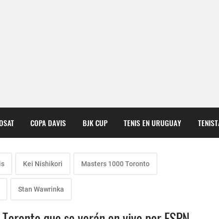
COSAT
COPA DAVIS
BJK CUP
TENIS EN URUGUAY
TENIS
is
Kei Nishikori
Masters 1000 Toronto
Stan Wawrinka
e Toronto que se verán en vivo por ESPN