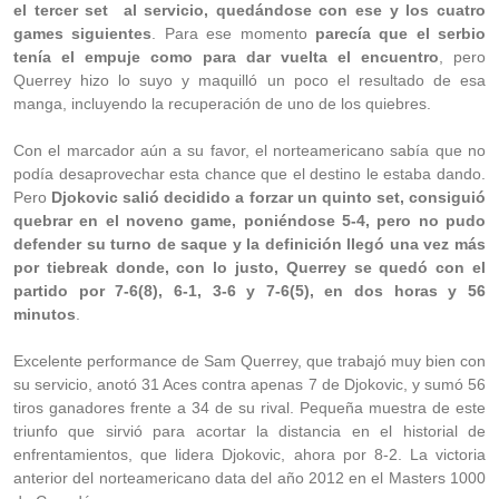
el tercer set al servicio, quedándose con ese y los cuatro
games siguientes
. Para ese momento
parecía que el serbio
tenía el empuje como para dar vuelta el encuentro
, pero
Querrey hizo lo suyo y maquilló un poco el resultado de esa
manga, incluyendo la recuperación de uno de los quiebres.
Con el marcador aún a su favor, el norteamericano sabía que no
podía desaprovechar esta chance que el destino le estaba dando.
Pero
Djokovic salió decidido a forzar un quinto set, consiguió
quebrar en el noveno game, poniéndose 5-4, pero no pudo
defender su turno de saque y la definición llegó una vez más
por tiebreak donde, con lo justo, Querrey se quedó con el
partido por 7-6(8), 6-1, 3-6 y 7-6(5), en dos horas y 56
minutos
.
Excelente performance de Sam Querrey, que trabajó muy bien con
su servicio, anotó 31 Aces contra apenas 7 de Djokovic, y sumó 56
tiros ganadores frente a 34 de su rival. Pequeña muestra de este
triunfo que sirvió para acortar la distancia en el historial de
enfrentamientos, que lidera Djokovic, ahora por 8-2. La victoria
anterior del norteamericano data del año 2012 en el Masters 1000