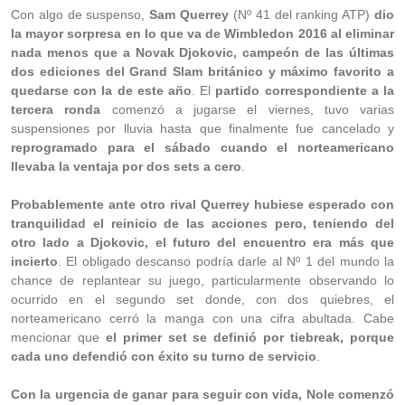
Con algo de suspenso,
Sam Querrey
(Nº 41 del ranking ATP)
dio
la mayor sorpresa en lo que va de Wimbledon 2016 al eliminar
nada menos que a Novak Djokovic, campeón de las últimas
dos ediciones del Grand Slam británico y máximo favorito a
quedarse con la de este año
. El
partido correspondiente a la
tercera ronda
comenzó a jugarse el viernes, tuvo varias
suspensiones por lluvia hasta que finalmente fue cancelado y
reprogramado para el sábado cuando el norteamericano
llevaba la ventaja por dos sets a cero
.
Probablemente ante otro rival Querrey hubiese esperado con
tranquilidad el reinicio de las acciones pero, teniendo del
otro lado a Djokovic, el futuro del encuentro era más que
incierto
. El obligado descanso podría darle al Nº 1 del mundo la
chance de replantear su juego, particularmente observando lo
ocurrido en el segundo set donde, con dos quiebres, el
norteamericano cerró la manga con una cifra abultada. Cabe
mencionar que
el primer set se definió por tiebreak, porque
cada uno defendió con éxito su turno de servicio
.
Con la urgencia de ganar para seguir con vida, Nole comenzó