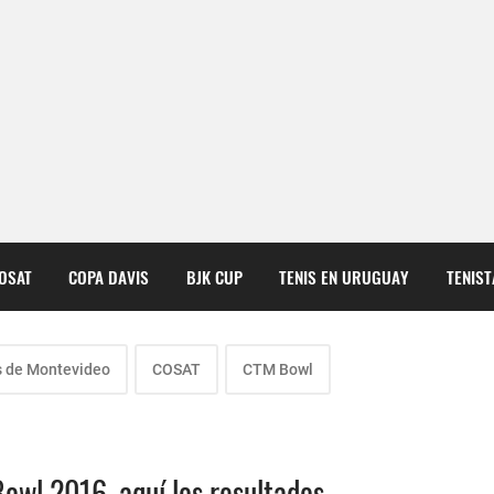
COSAT
COPA DAVIS
BJK CUP
TENIS EN URUGUAY
TENIS
s de Montevideo
COSAT
CTM Bowl
Bowl 2016, aquí los resultados