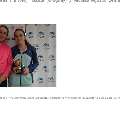
rasil) a Kenji Takata (Uruguay) y Nicolás Agustín Lema
echa) y Guillermina Grant (izquierda), campeona y finalista en la categoría sub-16 del CTM