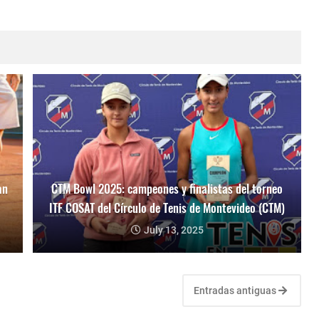
an
CTM Bowl 2025: campeones y finalistas del torneo
ITF COSAT del Círculo de Tenis de Montevideo (CTM)
July 13, 2025
Entradas antiguas