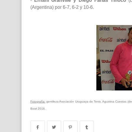
-
Ernani Granville y Diego Farías Tinoco
(B
(Argentina) por 6-7, 6-2 y 10-6.
Fotografía:
gentileza Asociación Uruguaya de Tenis. Agustina Cuestas (der
Bowl 2016.