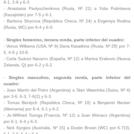
6-1, 2-6 y 6-3.
- Anastasia Pavlyuchenkova (Rusia, Nº 21) a Yulia Putintseva
(Kazajistán) por 7-5 y 6-1.
- Barbora Strycova (República Checa, Nº 24) a Evgeniya Rodina
(Rusia, WC) por 6-4 y 6-0.
-
Singles femenino, tercera ronda, parte inferior del cuadro:
- Venus Williams (USA, Nº 8) Daria Kasatkina (Rusia, Nº 29) por 7-
5, 4-6 y 10-8.
- Carla Suárez Navarro (España, Nº 12) a Marina Erakovic (Nueva
Zelanda, Q) por 6-2 y 6-2.
-
Singles masculino, segunda ronda, parte inferior del
cuadro:
- Juan Martín del Potro (Argentina) a Stan Wawrinka (Suiza, Nº 4)
por 3-6, 6-3, 7-6(2) y 6-3.
- Tomas Berdych (República Checa, Nº 10) a Benjamin Becker
(Alemania) por 6-4, 6-1 y 6-2.
- Jo-Wilfried Tsonga (Francia, Nº 12) a Juan Mónaco (Argentina)
por 6-1, 6-4 y 6-3.
- Nick Kyrgios (Australia, Nº 15) a Dustin Brown (WC) por 6-7(3),