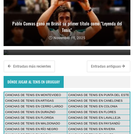
Pablo Cuevas ganó en Brasil su primer título como "Leyenda del
Tenis"
Copa Davis 2024: Uruguay enfrentará a Bolivia como visitante por
el Grupo Mundial II
November 18, 2025
February 10, 2024
Entradas más recientes
Entradas antiguas
DÓNDE JUGAR AL TENIS EN URUGUAY
CANCHAS DE TENIS EN MONTEVIDEO
CANCHAS DE TENIS EN PUNTA DEL ESTE
CANCHAS DE TENIS EN ARTIGAS
CANCHAS DE TENIS EN CANELONES
CANCHAS DE TENIS EN CERRO LARGO
CANCHAS DE TENIS EN COLONIA
CANCHAS DE TENIS EN DURAZNO
CANCHAS DE TENIS EN FLORES
CANCHAS DE TENIS EN FLORIDA
CANCHAS DE TENIS EN LAVALLEJA
CANCHAS DE TENIS EN MALDONADO
CANCHAS DE TENIS EN PAYSANDÚ
CANCHAS DE TENIS EN RÍO NEGRO
CANCHAS DE TENIS EN RIVERA