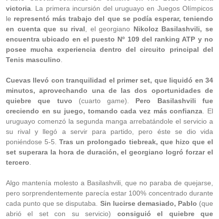
victoria
. La primera incursión del uruguayo en Juegos Olímpicos
le
representó más trabajo del que se podía esperar, teniendo
en cuenta que su rival
, el georgiano
Nikoloz Basilashvili, se
encuentra ubicado en el puesto Nº 109 del ranking ATP y no
posee mucha experiencia dentro del circuito principal del
Tenis masculino
.
Cuevas llevó con tranquilidad el primer set, que liquidó en 34
minutos, aprovechando una de las dos oportunidades de
quiebre que tuvo
(cuarto game).
Pero Basilashvili fue
creciendo en su juego, tomando cada vez más confianza
. El
uruguayo comenzó la segunda manga arrebatándole el servicio a
su rival y llegó a servir para partido, pero éste se dio vida
poniéndose 5-5.
Tras un prolongado tiebreak, que hizo que el
set superara la hora de duración, el georgiano logró forzar el
tercero
.
Algo mantenía molesto a Basilashvili, que no paraba de quejarse,
pero sorprendentemente parecía estar 100% concentrado durante
cada punto que se disputaba.
Sin lucirse demasiado, Pablo
(que
abrió el set con su servicio)
consiguió el quiebre que