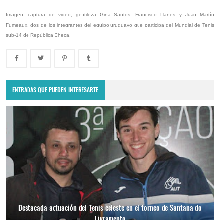
Imagen:
captura de video, gentileza Gina Santos. Francisco Llanes y Juan Martín
Fumeaux, dos de los integrantes del equipo uruguayo que participa del Mundial de Tenis
sub-14 de República Checa.
ENTRADAS QUE PUEDEN INTERESARTE
Destacada actuación del Tenis celeste en el torneo de Santana do
Livramento