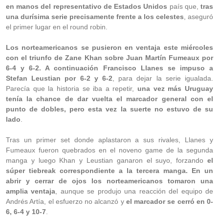
en manos del representativo de Estados Unidos
país que,
tras
una durísima serie precisamente frente a los celestes
, aseguró
el primer lugar en el round robin.
Los norteamericanos se pusieron en ventaja este miércoles
con el triunfo de Zane Khan sobre Juan Martín Fumeaux por
6-4 y 6-2. A continuación Francisco Llanes se impuso a
Stefan Leustian por 6-2 y 6-2
, para dejar la serie igualada.
Parecía que la historia se iba a repetir,
una vez más Uruguay
tenía la chance de dar vuelta el marcador general con el
punto de dobles, pero esta vez la suerte no estuvo de su
lado
.
Tras un primer set donde aplastaron a sus rivales, Llanes y
Fumeaux fueron quebrados en el noveno game de la segunda
manga y luego Khan y Leustian ganaron el suyo, forzando
el
súper tiebreak correspondiente a la tercera manga. En un
abrir y cerrar de ojos los norteamericanos tomaron una
amplia ventaja
, aunque se produjo una reacción del equipo de
Andrés Artía, el esfuerzo no alcanzó y
el marcador se cerró en 0-
6, 6-4 y 10-7
.