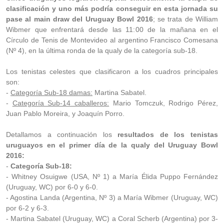
clasificación y uno más podría conseguir en esta jornada su
pase al main draw del Uruguay Bowl 2016
; se trata de William
Wibmer que enfrentará desde las 11:00 de la mañana en el
Círculo de Tenis de Montevideo al argentino Francisco Comesana
(Nº 4), en la última ronda de la qualy de la categoría sub-18.
Los tenistas celestes que clasificaron a los cuadros principales
son:
-
Categoría Sub-18 damas:
Martina Sabatel.
-
Categoría Sub-14 caballeros:
Mario Tomczuk, Rodrigo Pérez,
Juan Pablo Moreira, y Joaquín Porro.
Detallamos a continuación los
resultados de los tenistas
uruguayos en el primer día de la qualy del Uruguay Bowl
2016:
-
Categoría Sub-18:
- Whitney Osuigwe (USA, Nº 1) a María Élida Puppo Fernández
(Uruguay, WC) por 6-0 y 6-0.
- Agostina Landa (Argentina, Nº 3) a María Wibmer (Uruguay, WC)
por 6-2 y 6-3.
- Martina Sabatel (Uruguay, WC) a Coral Scherb (Argentina) por 3-