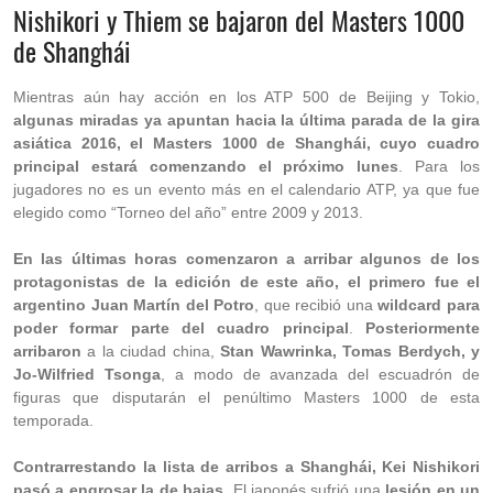
Nishikori y Thiem se bajaron del Masters 1000
de Shanghái
Mientras aún hay acción en los ATP 500 de Beijing y Tokio,
algunas miradas ya apuntan hacia la última parada de la gira
asiática 2016, el Masters 1000 de Shanghái, cuyo cuadro
principal estará comenzando el próximo lunes
. Para los
jugadores no es un evento más en el calendario ATP, ya que fue
elegido como “Torneo del año” entre 2009 y 2013.
En las últimas horas comenzaron a arribar algunos de los
protagonistas de la edición de este año, el primero fue el
argentino Juan Martín del Potro
, que recibió una
wildcard para
poder formar parte del cuadro principal
.
Posteriormente
arribaron
a la ciudad china,
Stan Wawrinka, Tomas Berdych, y
Jo-Wilfried Tsonga
, a modo de avanzada del escuadrón de
figuras que disputarán el penúltimo Masters 1000 de esta
temporada.
Contrarrestando la lista de arribos a Shanghái, Kei Nishikori
pasó a engrosar la de bajas
. El japonés sufrió una
lesión en un