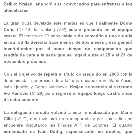
Zelijko Krajan, anunció sus convocados para enfrentar a los
albicelestes
.
La gran duda develada este martes es que
finalmente Borna
Coric
(Nº 48 del ranking ATP)
estará presente en el equipo
croata
. El tenista de 20 años h
abía sido sometido a una cirugía
en su rodilla derecha hace menos de dos meses y eso generó
incertidumbre por el poco tiempo de recuperación que
tendría de cara a la serie que se jugará entre el 25 y el 27 de
noviembre próximos
.
Con el objetivo de repetir el título conseguido en 2005
con la
denominada “generación dorada” que encabezaron Mario Ancic,
Iván Ljubicic, y Goran Ivanisevic;
Krajan convenció al veterano
Ivo Karlovic (Nº 20) para regrese al equipo luego cuatro años
de estar ausente
.
La delegación croata volverá a estar encabezada por Marin
Cilic
(Nº 7), que tuvo otra gran temporada y por estos días se
encuentra disputando las Finales ATP de Londres.
El cuarto
convocado es Iván Dodig, especializado en dobles, que