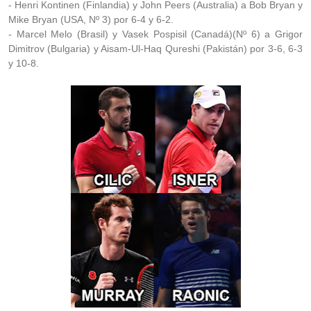
- Henri Kontinen (Finlandia) y John Peers (Australia) a Bob Bryan y
Mike Bryan (USA, Nº 3) por 6-4 y 6-2.
- Marcel Melo (Brasil) y Vasek Pospisil (Canadá)(Nº 6) a Grigor
Dimitrov (Bulgaria) y Aisam-Ul-Haq Qureshi (Pakistán) por 3-6, 6-3
y 10-8.