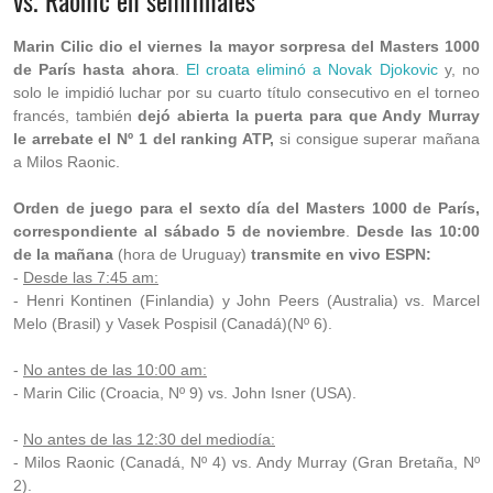
vs. Raonic en semifinales
Marin Cilic dio el viernes la mayor sorpresa del Masters 1000
de París hasta ahora
.
El croata eliminó a Novak Djokovic
y, no
solo le impidió luchar por su cuarto título consecutivo en el torneo
francés, también
dejó abierta la puerta para que Andy Murray
le arrebate el Nº 1 del ranking ATP,
si consigue superar mañana
a Milos Raonic.
Orden de juego para el sexto día del Masters 1000 de París,
correspondiente al sábado 5 de noviembre
.
Desde las 10:00
de la mañana
(hora de Uruguay)
transmite en vivo ESPN:
-
Desde las 7:45 am:
- Henri Kontinen (Finlandia) y John Peers (Australia) vs. Marcel
Melo (Brasil) y Vasek Pospisil (Canadá)(Nº 6).
-
No antes de las 10:00 am:
- Marin Cilic (Croacia, Nº 9) vs. John Isner (USA).
-
No antes de las 12:30 del mediodía:
-
Milos Raonic (Canadá, Nº 4)
vs. Andy Murray (Gran Bretaña, Nº
2).