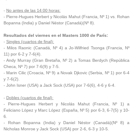
-
No antes de las 14:00 horas:
- Pierre-Hugues Herbert y Nicolás Mahut (Francia, Nº 1) vs. Rohan
Bopanna (India) y Daniel Néstor (Canadá)(Nº 8).
Resultados del viernes en el Masters 1000 de París:
-
Singles (cuartos de final):
-
Milos Raonic (Canadá, Nº 4) a
Jo-Wilfried Tsonga (Francia, Nº
11) por 6-2 y 7-6(4).
- Andy Murray (Gran Bretaña, Nº 2) a Tomas Berdych (República
Checa, Nº 7) por 7-6(9) y 7-5.
- Marin Cilic (Croacia, Nº 9) a Novak Djkovic (Serbia, Nº 1) por 6-4
y 7-6(2).
- John Isner (USA) a Jack Sock (USA) por 7-6(6), 4-6 y 6-4.
-
Dobles (cuartos de final):
- Pierre-Hugues Herbert y Nicolás Mahut (Francia, Nº 1) a
Feliciano López y Marc López (España, Nº 5) por 6-3, 6-7(5) y 10-
6.
- Rohan Bopanna (India) y Daniel Néstor (Canadá)(Nº 8) a
Nicholas Monroe y Jack Sock (USA) por 2-6, 6-3 y 10-5.