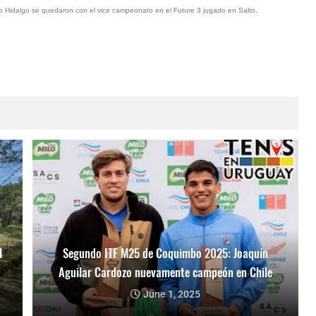
ro Hidalgo se quedaron con el vice campeonato en el Future 3 jugado en Salto.
l
Segundo ITF M25 de Coquimbo 2025: Joaquín
Aguilar Cardozo nuevamente campeón en Chile
June 1, 2025