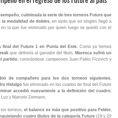
desempeño, culminada la serie de tres torneos Future que
n la modalidad de dobles
, en tanto que en singles llegó a
ia en la que fue eliminado por quien luego se quedó con el
 final del Future 1 en Punta del Este
. Como ya hemos
break
que definiría al ganador del título,
Maresca sufrió un
l partido
, coronándose campeones Juan Pablo Ficovich y
bió de compañero para los dos torneos siguientes.
dro Hidalgo
fue eliminado en los cuartos de final del Future
minar accedió nuevamente a la definición del cuadro
,
o Luz y Marcelo Zormann.
los torneos,
el balance es más que positivo para Felder,
quistando cuatro títulos de la categoría Future
(19 y 20