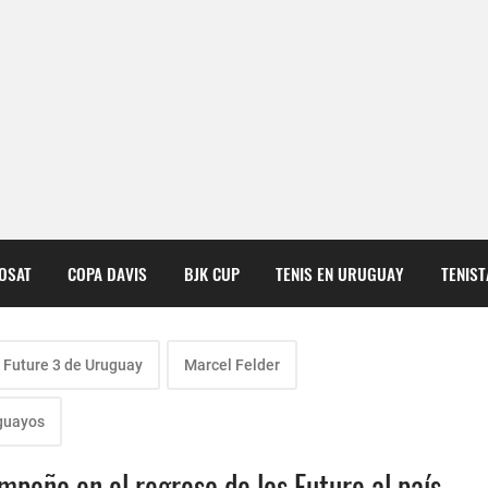
COSAT
COPA DAVIS
BJK CUP
TENIS EN URUGUAY
TENIS
Future 3 de Uruguay
Marcel Felder
guayos
peño en el regreso de los Future al país