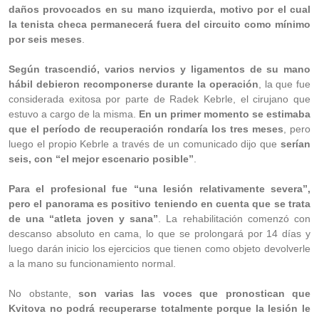
daños provocados en su mano izquierda, motivo por el cual
la tenista checa permanecerá fuera del circuito como mínimo
por seis meses
.
Según trascendió, varios nervios y ligamentos de su mano
hábil debieron recomponerse durante la operación
, la que fue
considerada exitosa por parte de Radek Kebrle, el cirujano que
estuvo a cargo de la misma.
En un primer momento se estimaba
que el período de recuperación rondaría los tres meses
, pero
luego el propio Kebrle a través de un comunicado dijo que
serían
seis, con “el mejor escenario posible”
.
Para el profesional fue “una lesión relativamente severa”,
pero el panorama es positivo teniendo en cuenta que se trata
de una “atleta joven y sana”
. La rehabilitación comenzó con
descanso absoluto en cama, lo que se prolongará por 14 días y
luego darán inicio los ejercicios que tienen como objeto devolverle
a la mano su funcionamiento normal.
No obstante,
son varias las voces que pronostican que
Kvitova no podrá recuperarse totalmente porque la lesión le