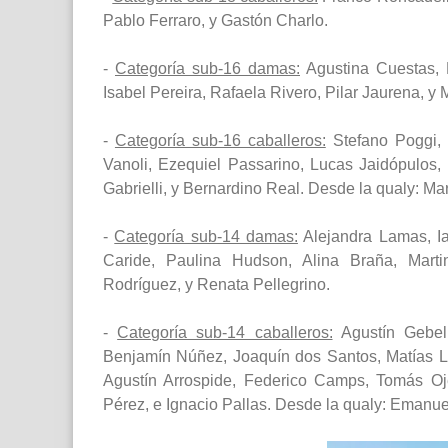
Pablo Ferraro, y Gastón Charlo.
-
Categoría sub-16 damas:
Agustina Cuestas, M
Isabel Pereira, Rafaela Rivero, Pilar Jaurena, y
-
Categoría sub-16 caballeros:
Stefano Poggi, 
Vanoli, Ezequiel Passarino, Lucas Jaidópulos
Gabrielli, y Bernardino Real. Desde la qualy: Ma
-
Categoría sub-14 damas:
Alejandra Lamas, Ia
Caride, Paulina Hudson, Alina Braña, Martin
Rodríguez, y Renata Pellegrino.
-
Categoría sub-14 caballeros:
Agustín Gebel
Benjamín Núñez, Joaquín dos Santos, Matías Ll
Agustín Arrospide, Federico Camps, Tomás Oje
Pérez, e Ignacio Pallas. Desde la qualy: Emanu