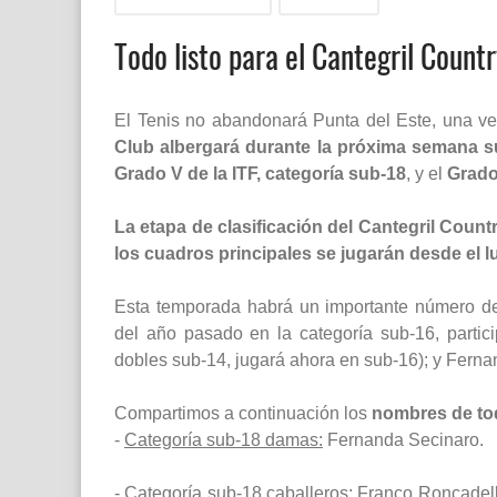
Todo listo para el Cantegril Coun
El Tenis no abandonará Punta del Este, una ve
Club albergará durante la próxima semana su 
Grado V de la ITF, categoría sub-18
, y el
Grado
La etapa de clasificación del Cantegril Coun
los cuadros principales se jugarán desde el 
Esta temporada habrá un importante número de 
del año pasado en la categoría sub-16, parti
dobles sub-14, jugará ahora en sub-16); y Fernan
Compartimos a continuación los
nombres de tod
-
Categoría sub-18 damas:
Fernanda Secinaro.
-
Categoría sub-18 caballeros:
Franco Roncadelli