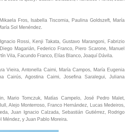
ikaela Fros, Isabella Tiscornia, Paulina Goldszeft, María
 María Sol Menéndez.
Ignacio Rossi, Kenji Takata, Gustavo Marangoni, Fabrizio
, Diego Magarián, Federico Franco, Piero Scarone, Manuel
rtín Vila, Facundo Franco, Elías Blanco, Joaquí Dávila.
ra Vieira, Antonella Caimi, María Campos, María Eugenia
a Cairús, Agostina Caimi, Josefina Saralegui, Juliana
in, Mario Tomczuk, Matías Campelo, José Pedro Malet,
ull, Alejo Monterroso, Franco Hernández, Lucas Medeiros,
da, Juan Ignacio Calzada, Sebastián Gutiérrez, Rodrigo
el Méndez, y Juan Pablo Moreira.