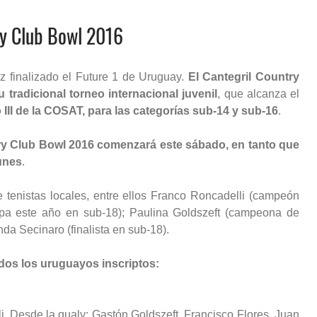
try Club Bowl 2016
z finalizado el Future 1 de Uruguay.
El Cantegril Country
tradicional torneo internacional juvenil
, que alcanza el
 III de la COSAT, para las categorías sub-14 y sub-16
.
try Club Bowl 2016 comenzará este sábado, en tanto que
lunes
.
tenistas locales, entre ellos Franco Roncadelli (campeón
cipa este año en sub-18); Paulina Goldszeft (campeona de
da Secinaro (finalista en sub-18).
os los uruguayos inscriptos:
. Desde la qualy: Gastón Goldszeft, Francisco Flores, Juan