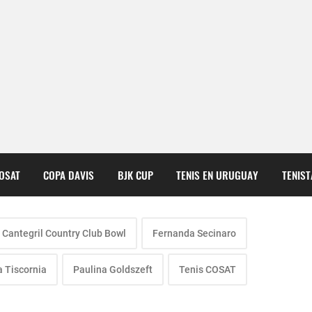
COSAT
COPA DAVIS
BJK CUP
TENIS EN URUGUAY
TENIS
Cantegril Country Club Bowl
Fernanda Secinaro
a Tiscornia
Paulina Goldszeft
Tenis COSAT