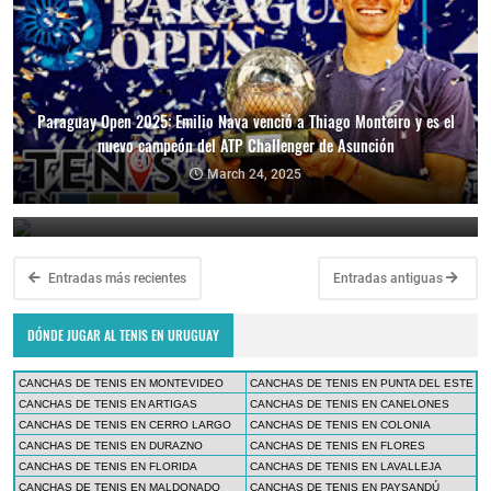
Paraguay Open 2025: Emilio Nava venció a Thiago Monteiro y es el
nuevo campeón del ATP Challenger de Asunción
Paraguay Open 2025: Thiago Monteiro vs. Emilio Nava por el título
en el ATP Challenger de Asunción
March 24, 2025
March 23, 2025
Entradas más recientes
Entradas antiguas
DÓNDE JUGAR AL TENIS EN URUGUAY
CANCHAS DE TENIS EN MONTEVIDEO
CANCHAS DE TENIS EN PUNTA DEL ESTE
CANCHAS DE TENIS EN ARTIGAS
CANCHAS DE TENIS EN CANELONES
CANCHAS DE TENIS EN CERRO LARGO
CANCHAS DE TENIS EN COLONIA
CANCHAS DE TENIS EN DURAZNO
CANCHAS DE TENIS EN FLORES
CANCHAS DE TENIS EN FLORIDA
CANCHAS DE TENIS EN LAVALLEJA
CANCHAS DE TENIS EN MALDONADO
CANCHAS DE TENIS EN PAYSANDÚ