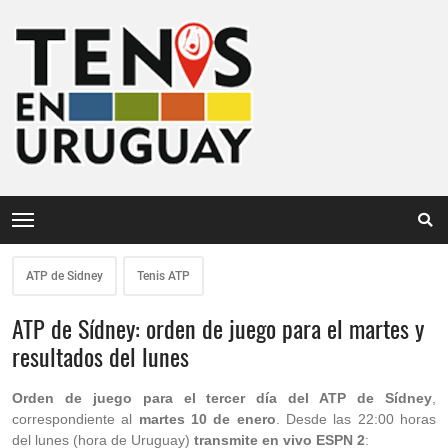
ATP de Sidney
Tenis ATP
ATP de Sídney: orden de juego para el martes y
resultados del lunes
Orden de juego para el tercer día del ATP de Sídney
,
correspondiente al
martes 10 de enero
. Desde las 22:00 horas
del lunes (hora de Uruguay)
transmite en vivo ESPN 2
: