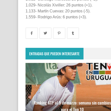
1.029- Nicolás Xiviller: 26 puntos (+1).
1.133- Martín Cuevas: 20 puntos (-5).
1.559- Rodrigo Arús: 6 puntos (+3).
ENTRADAS QUE PUEDEN INTERESARTE
Ranking ATP al 9 de marzo: semana sin cambios
para el Top 10