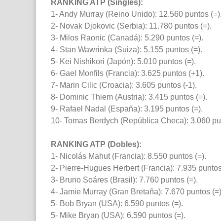
RANKING ATP (Singles):
1- Andy Murray (Reino Unido): 12.560 puntos (=)
2- Novak Djokovic (Serbia): 11.780 puntos (=).
3- Milos Raonic (Canadá): 5.290 puntos (=).
4- Stan Wawrinka (Suiza): 5.155 puntos (=).
5- Kei Nishikori (Japón): 5.010 puntos (=).
6- Gael Monfils (Francia): 3.625 puntos (+1).
7- Marin Cilic (Croacia): 3.605 puntos (-1).
8- Dominic Thiem (Austria): 3.415 puntos (=).
9- Rafael Nadal (España): 3.195 puntos (=).
10- Tomas Berdych (República Checa): 3.060 pun
RANKING ATP (Dobles):
1- Nicolás Mahut (Francia): 8.550 puntos (=).
2- Pierre-Hugues Herbert (Francia): 7.935 puntos
3- Bruno Soáres (Brasil): 7.760 puntos (=).
4- Jamie Murray (Gran Bretaña): 7.670 puntos (=)
5- Bob Bryan (USA): 6.590 puntos (=).
5- Mike Bryan (USA): 6.590 puntos (=).