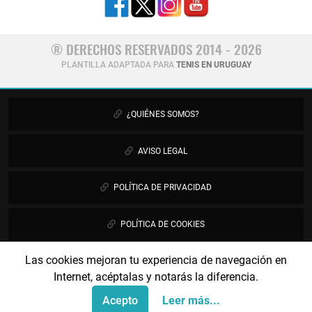
® DERECHOS RESERVADOS 2014 - 2026
PLANTILLA ADAPTADA PARA
TENIS EN URUGUAY
¿QUIÉNES SOMOS?
AVISO LEGAL
POLÍTICA DE PRIVACIDAD
POLÍTICA DE COOKIES
Las cookies mejoran tu experiencia de navegación en
PUBLICIDAD
Internet, acéptalas y notarás la diferencia.
CONTÁCTANOS
Acepto
Leer más...