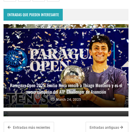
ENTRADAS QUE PUEDEN INTERESARTE
Paraguay Open 2025: Emilio Nava venció a Thiago Monteiro y es el
nuevo campeón del ATP Challenger de Asunción
Paraguay Open 2025: Thiago Monteiro vs. Emilio Nava por el título
en el ATP Challenger de Asunción
March 24, 2025
March 23, 2025
Entradas más recientes
Entradas antiguas