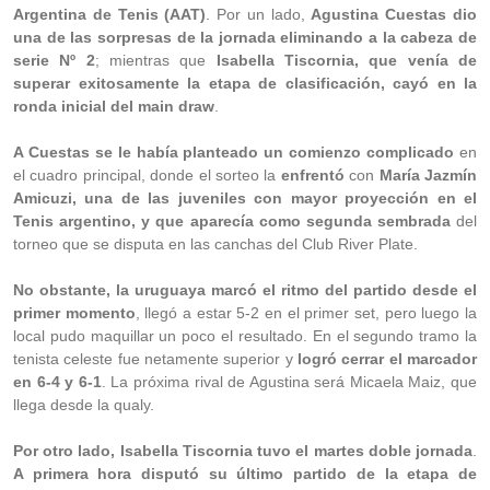
Argentina de Tenis (AAT)
. Por un lado,
Agustina Cuestas dio
una de las sorpresas de la jornada eliminando a la cabeza de
serie Nº 2
; mientras que
Isabella Tiscornia, que venía de
superar exitosamente la etapa de clasificación, cayó en la
ronda inicial del main draw
.
A Cuestas se le había planteado un comienzo complicado
en
el cuadro principal, donde el sorteo la
enfrentó
con
María Jazmín
Amicuzi, una de las juveniles con mayor proyección en el
Tenis argentino, y que aparecía como segunda sembrada
del
torneo que se disputa en las canchas del Club River Plate.
No obstante, la uruguaya marcó el ritmo del partido desde el
primer momento
, llegó a estar 5-2 en el primer set, pero luego la
local pudo maquillar un poco el resultado. En el segundo tramo la
tenista celeste fue netamente superior y
logró cerrar el marcador
en 6-4 y 6-1
. La próxima rival de Agustina será Micaela Maiz, que
llega desde la qualy.
Por otro lado, Isabella Tiscornia tuvo el martes doble jornada
.
A primera hora disputó su último partido de la etapa de