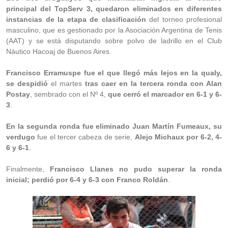
principal del TopServ 3, quedaron eliminados en diferentes
instancias de la etapa de clasificación
del torneo profesional
masculino, que es gestionado por la Asociación Argentina de Tenis
(AAT) y se está disputando sobre polvo de ladrillo en el Club
Náutico Hacoaj de Buenos Aires.
Francisco Erramuspe fue el que llegó más lejos en la qualy,
se despidió
el martes
tras caer en la tercera ronda con Alan
Postay
, sembrado con el Nº 4,
que cerró el marcador en 6-1 y 6-
3
.
En la segunda ronda fue eliminado Juan Martín Fumeaux, su
verdugo
fue el tercer cabeza de serie,
Alejo Michaux por 6-2, 4-
6 y 6-1
.
Finalmente,
Francisco Llanes no pudo superar la ronda
inicial; perdió por 6-4 y 6-3 con Franco Roldán
.